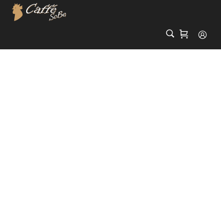
Warenkorb
Home
Warenkorb
/
Ihr Warenkorb ist gegenwärtig leer.
ZURÜCK ZUM SHOP