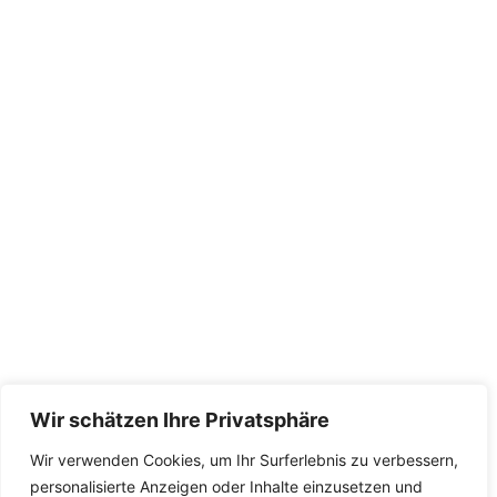
Traditolle Brühmethoden
CAFFÉ SOBE
Siedler Str. 10/1
71126 Gäufelden
INFORMATION
Impressum
Datenschutzerklärung
Widerrufsrecht
AGB
Wir schätzen Ihre Privatsphäre
Richtlinie für Rückerstattungen
Wir verwenden Cookies, um Ihr Surferlebnis zu verbessern,
Versand und Zahlungsmethode
personalisierte Anzeigen oder Inhalte einzusetzen und